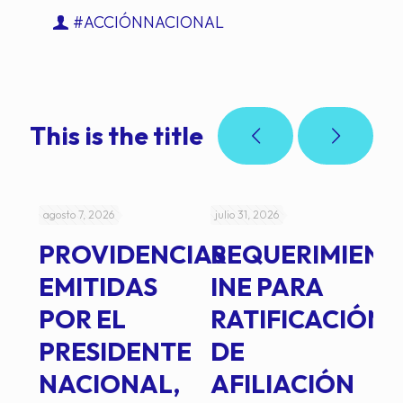
#ACCIÓNNACIONAL
This is the title
agosto 7, 2026
julio 31, 2026
jul
PROVIDENCIAS
REQUERIMIENT
J
EMITIDAS
INE PARA
I
POR EL
RATIFICACIÓN
P
PRESIDENTE
DE
P
E
NACIONAL,
AFILIACIÓN
O