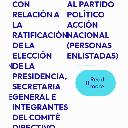
E
CON
AL PARTIDO
L
RELACIÓN A
POLÍTICO
R
TE
LA
ACCIÓN
RATIFICACIÓN
NACIONAL
DE LA
(PERSONAS
ELECCIÓN
ENLISTADAS)
ION
DE LA
PRESIDENCIA,
Read
SECRETARIA
more
NTE
GENERAL E
INTEGRANTES
DEL COMITÉ
DIRECTIVO