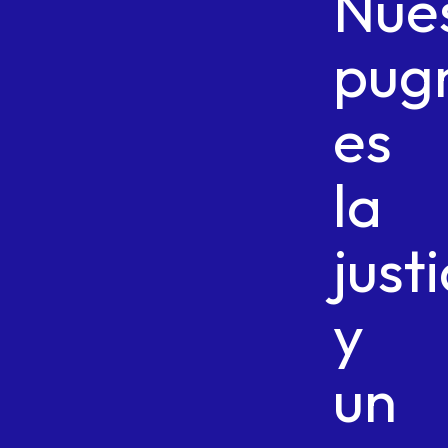
Nue
pug
es
la
justi
y
un