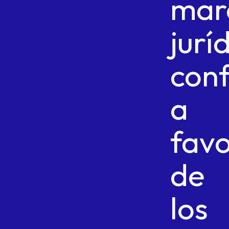
mar
jurí
conf
a
fav
de
los