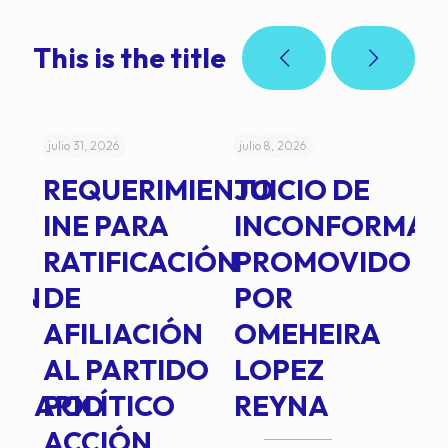
This is the title
julio 31, 2026
julio 8, 2026
jul
REQUERIMIENTO
JUICIO DE
A
-
INE PARA
INCONFORMAD
C
RATIFICACIÓN
PROMOVIDO
2
IÓN
DE
POR
Q
AFILIACIÓN
OMEHEIRA
A
AL PARTIDO
LOPEZ
L
INARIO
POLÍTICO
REYNA
P
ACCIÓN
A