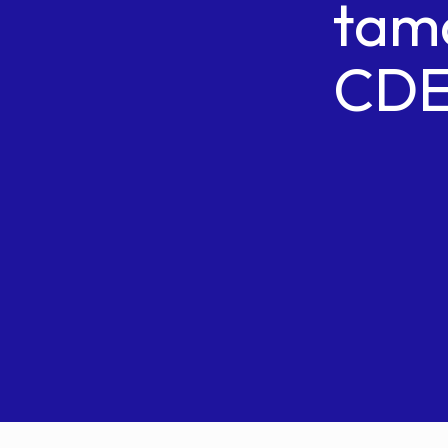
tama
CD