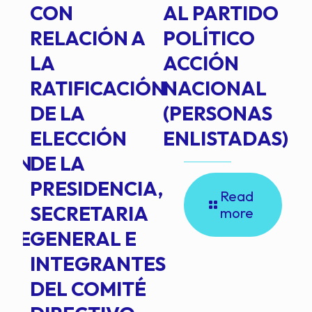
E
CON
AL PARTIDO
L
RELACIÓN A
POLÍTICO
R
TE
LA
ACCIÓN
RATIFICACIÓN
NACIONAL
DE LA
(PERSONAS
ELECCIÓN
ENLISTADAS)
ION
DE LA
PRESIDENCIA,
Read
SECRETARIA
more
NTE
GENERAL E
INTEGRANTES
DEL COMITÉ