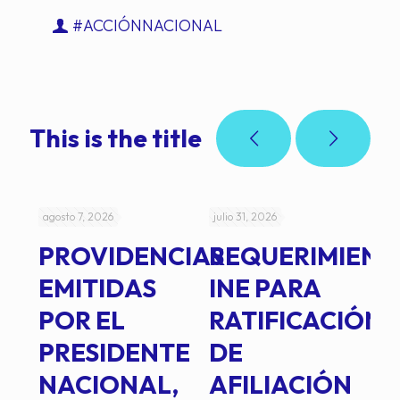
#ACCIÓNNACIONAL
This is the title
agosto 7, 2026
julio 31, 2026
jul
PROVIDENCIAS
REQUERIMIENT
J
EMITIDAS
INE PARA
I
POR EL
RATIFICACIÓN
P
PRESIDENTE
DE
P
E
NACIONAL,
AFILIACIÓN
O