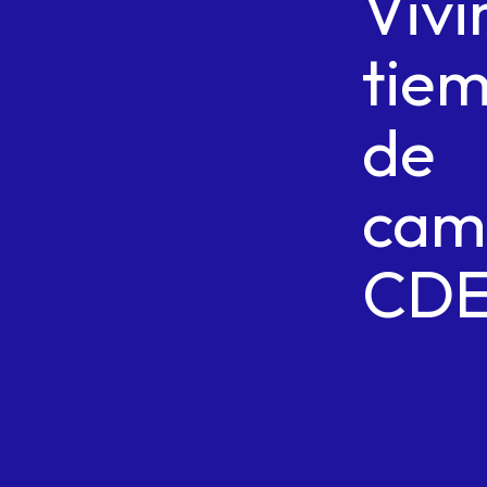
Viv
tie
de
cam
CD