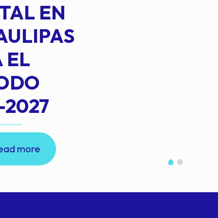
TAL EN
AULIPAS
 EL
IODO
-2027
ead more