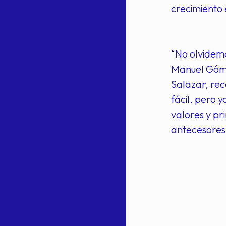
crecimiento 
“No olvidemo
Manuel Gómez
Salazar, rec
fácil, pero 
valores y pr
antecesores