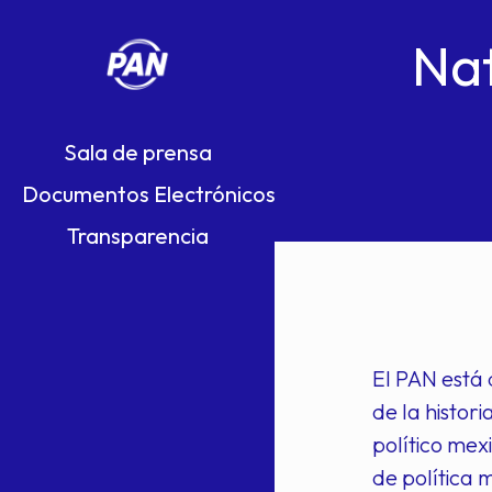
Nat
Sala de prensa
Documentos Electrónicos
Transparencia
El PAN está
de la histor
político mex
de política 