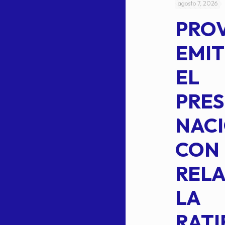
julio 4, 2026
agosto 7, 2026
ACUERDO
PRO
5-
CEPE-TAM
EMIT
14BIS
EL
MEDIANTE EL
PRES
CUAL SE
NACI
SUSTITUYE
CON
COMO
RELA
INTEGRANTE
LA
2 DE LA
RATI