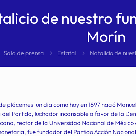
alicio de nuestro f
Morín
Sala de prensa
Estatal
Natalicio de nue
 de plácemes, un día como hoy en 1897 nació Manuel
ia del Partido, luchador incansable a favor de la D
icano, rector de la Universidad Nacional de México
monetaria, fue fundador del Partido Acción Naciona