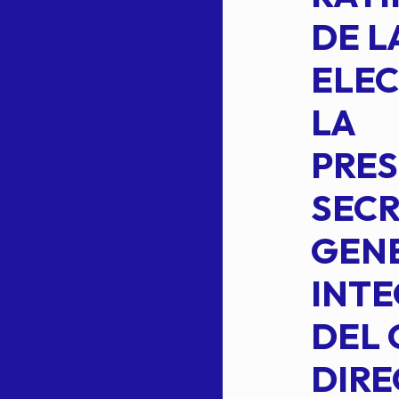
FORMULA DE
DE L
INTEGRACION
ELEC
DE LA
LA
S
COMISION
PRES
PERMANENTE
SECR
DE LA
GENE
PLANILLA DE
INT
OMEHEIRA
DEL 
,
LOPEZ REYNA
DIRE