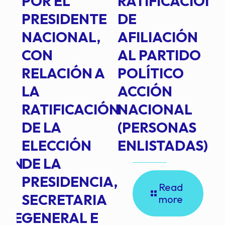
POR EL
RATIFICACIÓN
P
PRESIDENTE
DE
P
E
NACIONAL,
AFILIACIÓN
O
E
CON
AL PARTIDO
L
RELACIÓN A
POLÍTICO
R
TE
LA
ACCIÓN
RATIFICACIÓN
NACIONAL
DE LA
(PERSONAS
ELECCIÓN
ENLISTADAS)
ION
DE LA
PRESIDENCIA,
Read
SECRETARIA
more
NTE
GENERAL E