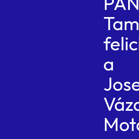
PA
Tam
felic
a
Jose
Váz
Mot