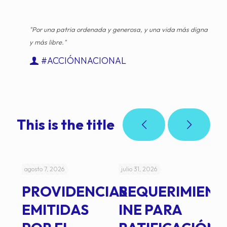
"Por una patria ordenada y generosa, y una vida más digna
y más libre."
#ACCIÓNNACIONAL
This is the title
agosto 7, 2026
julio 31, 2026
jul
PROVIDENCIAS
REQUERIMIENT
J
EMITIDAS
INE PARA
I