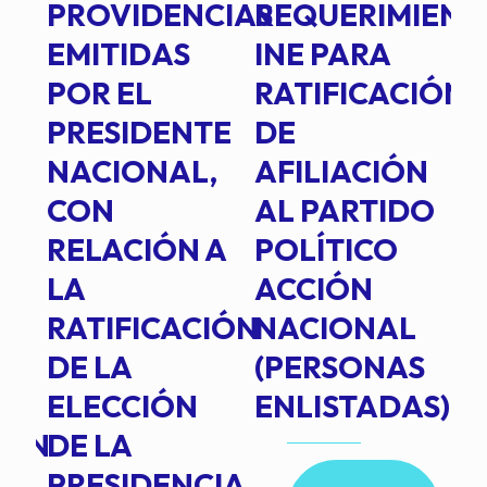
PROVIDENCIAS
REQUERIMIENT
J
EMITIDAS
INE PARA
I
POR EL
RATIFICACIÓN
P
PRESIDENTE
DE
P
E
NACIONAL,
AFILIACIÓN
O
E
CON
AL PARTIDO
L
RELACIÓN A
POLÍTICO
R
TE
LA
ACCIÓN
RATIFICACIÓN
NACIONAL
DE LA
(PERSONAS
ELECCIÓN
ENLISTADAS)
ION
DE LA
PRESIDENCIA,