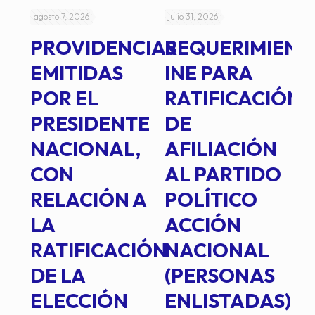
agosto 7, 2026
julio 31, 2026
jul
PROVIDENCIAS
REQUERIMIENT
J
EMITIDAS
INE PARA
I
POR EL
RATIFICACIÓN
P
PRESIDENTE
DE
P
E
NACIONAL,
AFILIACIÓN
O
E
CON
AL PARTIDO
L
RELACIÓN A
POLÍTICO
R
TE
LA
ACCIÓN
RATIFICACIÓN
NACIONAL
DE LA
(PERSONAS
ELECCIÓN
ENLISTADAS)