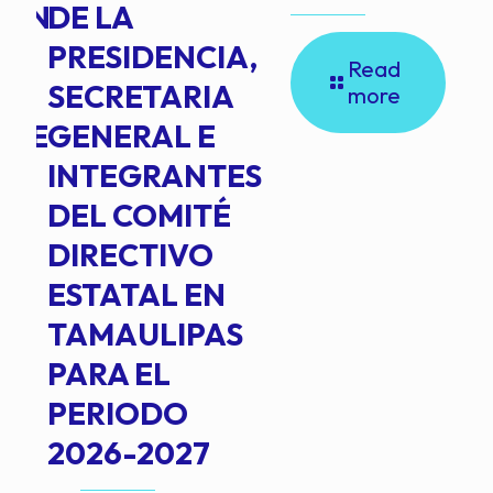
ION
DE LA
PRESIDENCIA,
Read
SECRETARIA
more
NTE
GENERAL E
INTEGRANTES
DEL COMITÉ
DIRECTIVO
ESTATAL EN
TAMAULIPAS
PARA EL
PERIODO
2026-2027