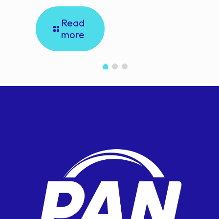
Read
more