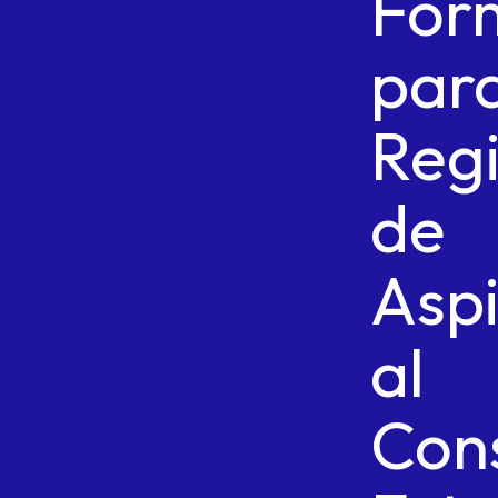
For
par
Regi
de
Aspi
al
Con