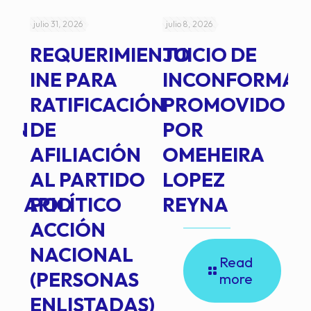
julio 31, 2026
julio 8, 2026
jul
REQUERIMIENTO
JUICIO DE
A
-
INE PARA
INCONFORMAD
C
RATIFICACIÓN
PROMOVIDO
2
IÓN
DE
POR
Q
AFILIACIÓN
OMEHEIRA
A
AL PARTIDO
LOPEZ
L
INARIO
POLÍTICO
REYNA
P
ACCIÓN
A
NACIONAL
D
Read
(PERSONAS
C
more
ENLISTADAS)
E