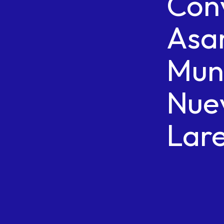
Con
Asa
Muni
Nue
Lar