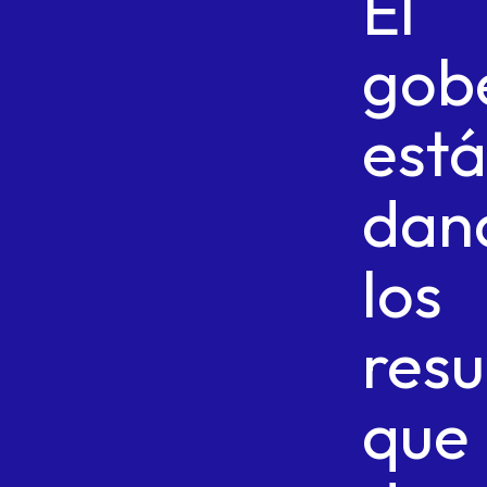
El
gob
está
dan
los
resu
que