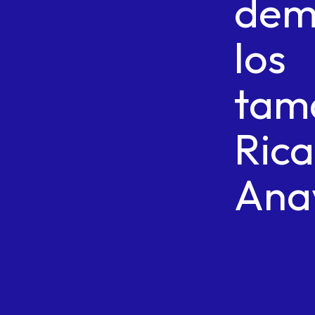
dem
los
tama
Ric
Ana