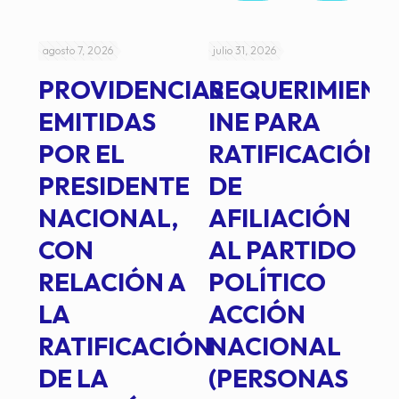
agosto 7, 2026
julio 31, 2026
jul
PROVIDENCIAS
REQUERIMIENT
J
EMITIDAS
INE PARA
I
POR EL
RATIFICACIÓN
P
PRESIDENTE
DE
P
E
NACIONAL,
AFILIACIÓN
O
E
CON
AL PARTIDO
L
RELACIÓN A
POLÍTICO
R
TE
LA
ACCIÓN
RATIFICACIÓN
NACIONAL
DE LA
(PERSONAS