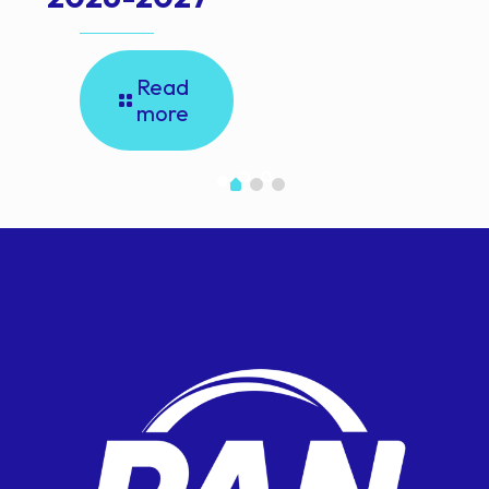
Read
more