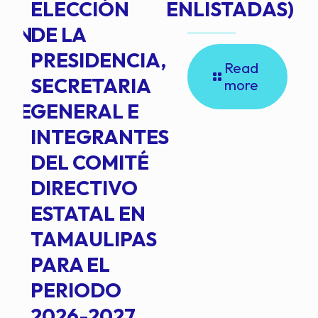
ELECCIÓN
ENLISTADAS)
ION
DE LA
PRESIDENCIA,
Read
SECRETARIA
more
NTE
GENERAL E
INTEGRANTES
DEL COMITÉ
DIRECTIVO
ESTATAL EN
TAMAULIPAS
PARA EL
PERIODO
2026-2027