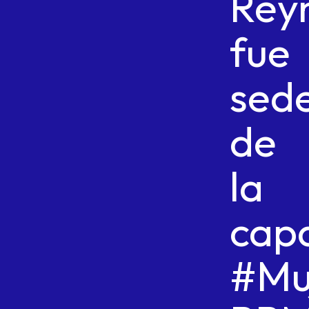
Rey
fue
sed
de
la
capa
#Mu