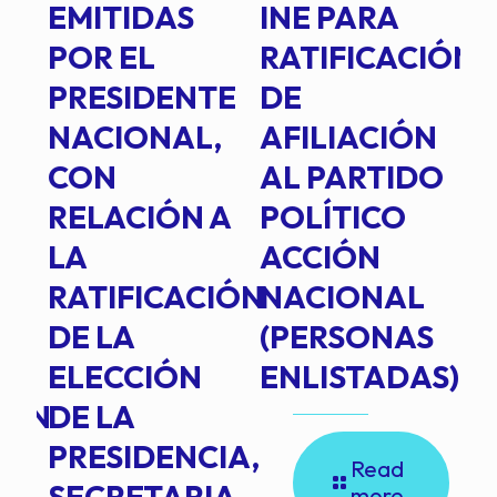
EMITIDAS
INE PARA
I
POR EL
RATIFICACIÓN
P
PRESIDENTE
DE
P
E
NACIONAL,
AFILIACIÓN
O
E
CON
AL PARTIDO
L
RELACIÓN A
POLÍTICO
R
TE
LA
ACCIÓN
RATIFICACIÓN
NACIONAL
DE LA
(PERSONAS
ELECCIÓN
ENLISTADAS)
ION
DE LA
PRESIDENCIA,
Read
SECRETARIA
more