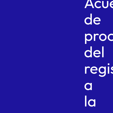
Acu
de
pro
del
regi
a
la