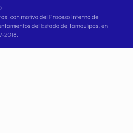
as, con motivo del Proceso Interno de
yuntamientos del Estado de Tamaulipas, en
17-2018.