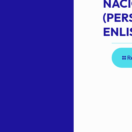
NAC
Read more
(PE
N
ENLI
R
E
A