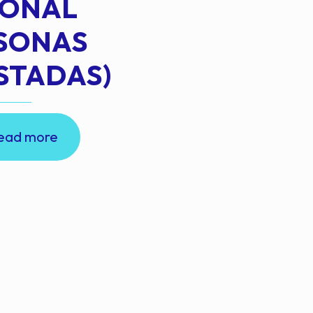
IONAL
RSONAS
STADAS)
ead more