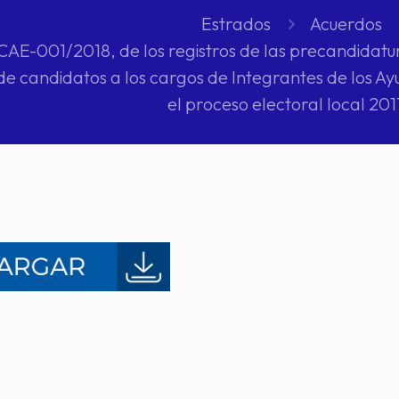
Estrados
Acuerdos
AE-001/2018, de los registros de las precandidatur
de candidatos a los cargos de Integrantes de los A
el proceso electoral local 20