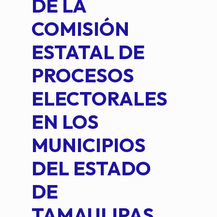
DE LA
2 D
COMISIÓN
FO
ESTATAL DE
INT
PROCESOS
DE 
ELECTORALES
COM
EN LOS
PE
MUNICIPIOS
DE 
DEL ESTADO
PLA
DE
OM
TAMAULIPAS,
LOP