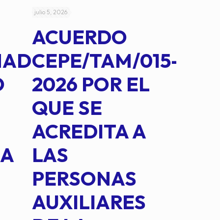
julio 5, 2026
julio 4, 2026
ACUERDO
AC
MAD
CEPE/TAM/015-
CEP
O
2026 POR EL
14B
QUE SE
MED
ACREDITA A
CUA
NA
LAS
SUS
PERSONAS
CO
AUXILIARES
IN