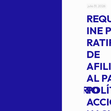
julio 4, 2026
julio 31, 2026
ACUERDO
REQ
CEPE-TAM-
INE 
014-2026
RATI
L
APROBACIÓN
DE
VOTO EN
AFIL
TRANSITO
AL P
EXTRAORDINARIO
POLÍ
ACC