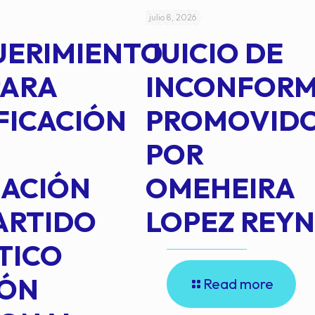
julio 8, 2026
UERIMIENTO
JUICIO DE
PARA
INCONFOR
FICACIÓN
PROMOVID
POR
IACIÓN
OMEHEIRA
ARTIDO
LOPEZ REY
TICO
IÓN
Read more