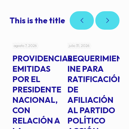
This is the title
agosto 7, 2026
julio 31, 2026
jul
PROVIDENCIAS
REQUERIMIENT
J
EMITIDAS
INE PARA
I
POR EL
RATIFICACIÓN
P
PRESIDENTE
DE
P
E
NACIONAL,
AFILIACIÓN
O
E
CON
AL PARTIDO
L
RELACIÓN A
POLÍTICO
R