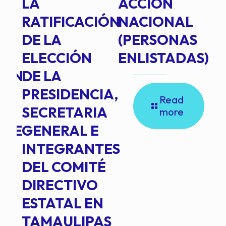
TE
LA
ACCIÓN
RATIFICACIÓN
NACIONAL
DE LA
(PERSONAS
ELECCIÓN
ENLISTADAS)
ION
DE LA
PRESIDENCIA,
Read
SECRETARIA
more
NTE
GENERAL E
INTEGRANTES
DEL COMITÉ
DIRECTIVO
ESTATAL EN
TAMAULIPAS