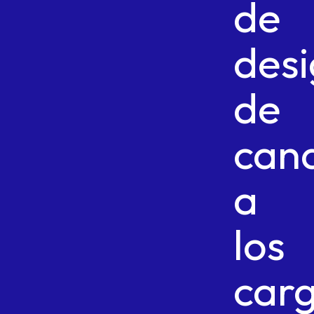
de
des
de
can
a
los
car