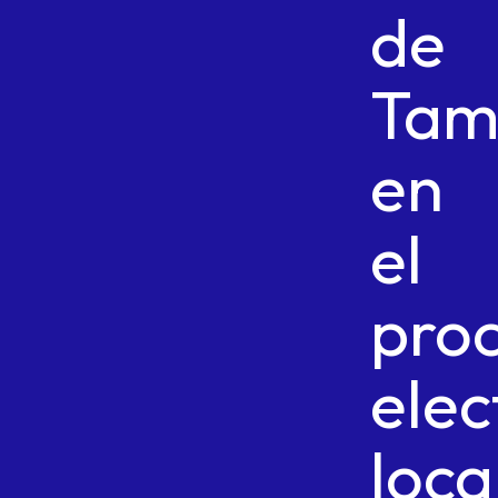
de
Tam
en
el
pro
elec
loca