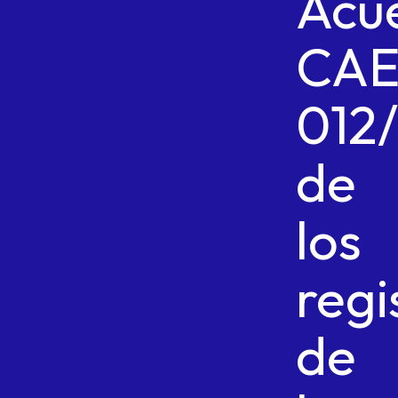
Acu
CAE
012/
de
los
regi
de