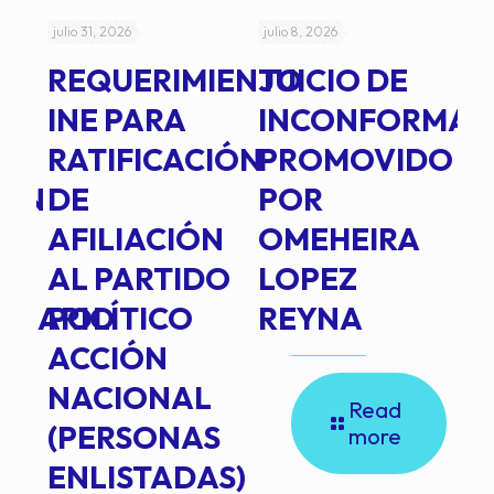
julio 31, 2026
julio 8, 2026
jul
REQUERIMIENTO
JUICIO DE
A
-
INE PARA
INCONFORMAD
C
RATIFICACIÓN
PROMOVIDO
2
IÓN
DE
POR
Q
AFILIACIÓN
OMEHEIRA
A
AL PARTIDO
LOPEZ
L
INARIO
POLÍTICO
REYNA
P
ACCIÓN
A
NACIONAL
D
Read
(PERSONAS
C
more
ENLISTADAS)
E