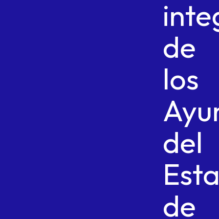
inte
de
los
Ayu
del
Est
de