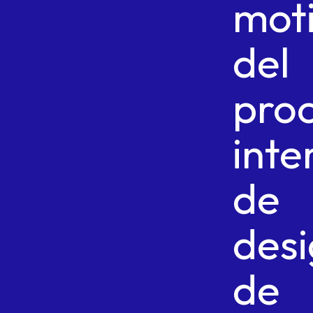
mot
del
pro
inte
de
des
de