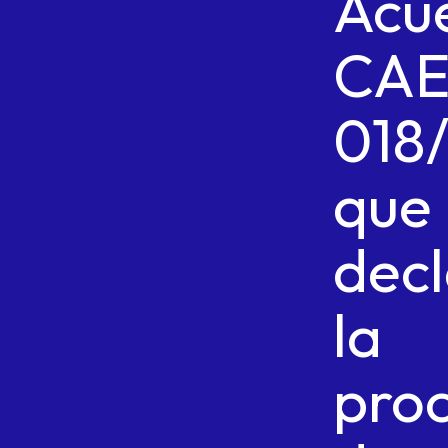
Acu
CAE
018
que
dec
la
pro