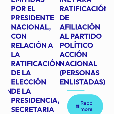
POR EL
RATIFICACIÓN
P
PRESIDENTE
DE
P
E
NACIONAL,
AFILIACIÓN
O
E
CON
AL PARTIDO
L
RELACIÓN A
POLÍTICO
R
TE
LA
ACCIÓN
RATIFICACIÓN
NACIONAL
DE LA
(PERSONAS
ELECCIÓN
ENLISTADAS)
ION
DE LA
PRESIDENCIA,
Read
SECRETARIA
more