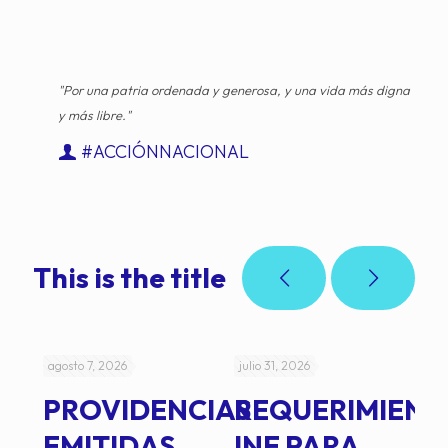
"Por una patria ordenada y generosa, y una vida más digna
y más libre."
#ACCIÓNNACIONAL
This is the title
agosto 7, 2026
julio 31, 2026
jul
PROVIDENCIAS
REQUERIMIENT
J
EMITIDAS
INE PARA
I