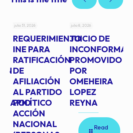
julio 31, 2026
julio 8, 2026
jul
REQUERIMIENTO
JUICIO DE
A
-
INE PARA
INCONFORMAD
C
RATIFICACIÓN
PROMOVIDO
2
IÓN
DE
POR
Q
AFILIACIÓN
OMEHEIRA
A
AL PARTIDO
LOPEZ
L
INARIO
POLÍTICO
REYNA
P
ACCIÓN
A
NACIONAL
D
Read