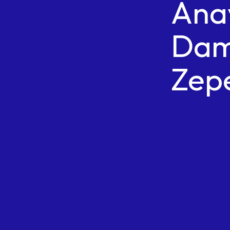
Ana
Dam
Zep