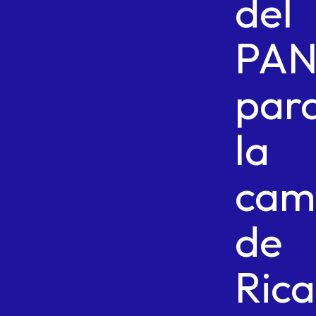
del
PA
par
la
cam
de
Ric