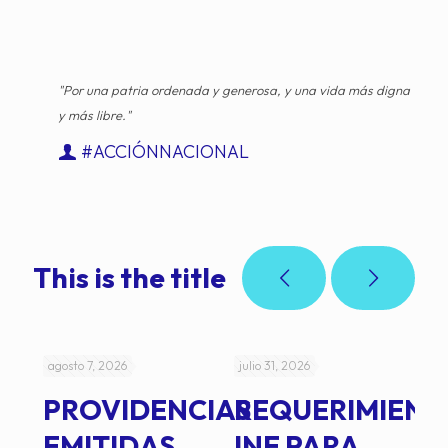
"Por una patria ordenada y generosa, y una vida más digna
y más libre."
#ACCIÓNNACIONAL
This is the title
agosto 7, 2026
julio 31, 2026
jul
PROVIDENCIAS
REQUERIMIENT
J
EMITIDAS
INE PARA
I