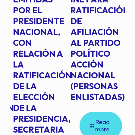
POR EL
RATIFICACIÓN
P
PRESIDENTE
DE
P
E
NACIONAL,
AFILIACIÓN
O
E
CON
AL PARTIDO
L
RELACIÓN A
POLÍTICO
R
TE
LA
ACCIÓN
RATIFICACIÓN
NACIONAL
DE LA
(PERSONAS
ELECCIÓN
ENLISTADAS)
ION
DE LA
PRESIDENCIA,
Read
SECRETARIA
more