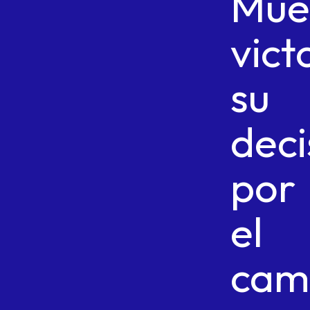
Mue
vict
su
deci
por
el
cam