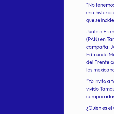
“No tenemos 
una histori
que se incid
Junto a Fran
(PAN) en Ta
campaña; Je
Edmundo Mar
del Frente c
los mexicano
“Yo invito a
vivido Tamau
comparadas 
¿Quién es e