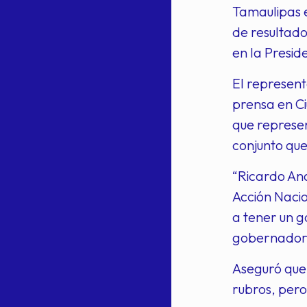
Tamaulipas e
de resultad
en la Presid
El represent
prensa en Ci
que represen
conjunto qu
“Ricardo An
Acción Nacio
a tener un g
gobernador 
Aseguró que 
rubros, pero