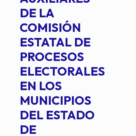
DE LA
2 D
COMISIÓN
FO
ESTATAL DE
INT
PROCESOS
DE 
ELECTORALES
COM
EN LOS
PE
MUNICIPIOS
DE 
DEL ESTADO
PLA
DE
OM