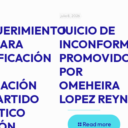
julio 8, 2026
UERIMIENTO
JUICIO DE
PARA
INCONFOR
FICACIÓN
PROMOVID
POR
IACIÓN
OMEHEIRA
ARTIDO
LOPEZ REY
TICO
IÓN
Read more