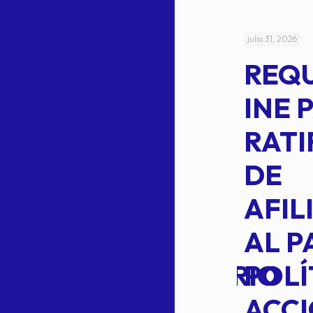
julio 4, 2026
julio 31, 2026
ACUERDO
REQ
CEPE-TAM-
INE 
014-2026
RATI
L
APROBACIÓN
DE
VOTO EN
AFIL
TRANSITO
AL P
EXTRAORDINARIO
POLÍ
ACC