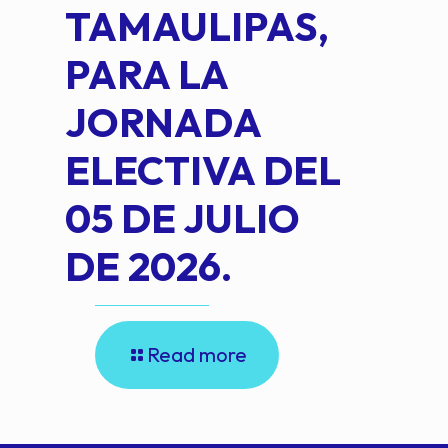
TAMAULIPAS,
LOP
PARA LA
JORNADA
ELECTIVA DEL
05 DE JULIO
DE 2026.
Read more