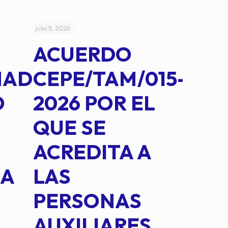
julio 5, 2026
julio 4, 2026
ACUERDO
AC
MAD
CEPE/TAM/015-
CEP
O
2026 POR EL
14B
QUE SE
MED
ACREDITA A
CUA
NA
LAS
SUS
PERSONAS
CO
AUXILIARES
IN