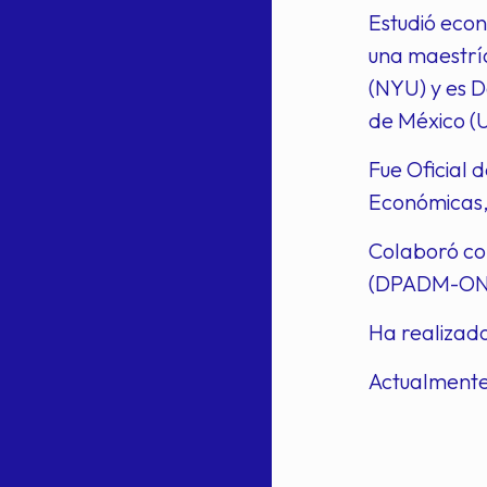
Estudió econ
una maestría
(NYU) y es D
de México 
Fue Oficial 
Económicas,
Colaboró con
(DPADM-ONU/N
Ha realizado
Actualmente