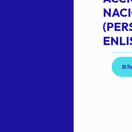
NAC
Read more
(PE
N
ENLI
R
E