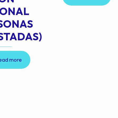
IONAL
RSONAS
STADAS)
ead more