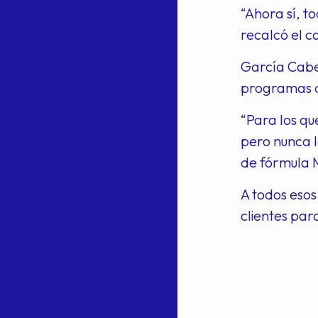
“Ahora sí, t
recalcó el c
García Cabez
programas d
“Para los q
pero nunca 
de fórmula 
A todos esos
clientes par