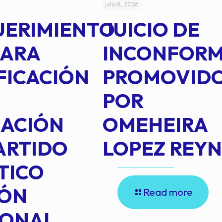
julio 8, 2026
UERIMIENTO
JUICIO DE
PARA
INCONFOR
FICACIÓN
PROMOVID
POR
IACIÓN
OMEHEIRA
ARTIDO
LOPEZ REY
TICO
IÓN
Read more
IONAL