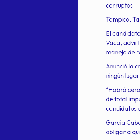
corruptos
Tampico, T
El candidato
Vaca, advirt
manejo de r
Anunció la c
ningún lugar
“Habrá cero
de total imp
candidatos d
García Cabe
obligar a qu