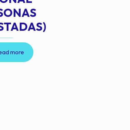
RSONAS
STADAS)
ead more