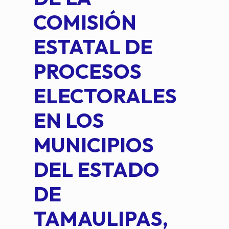
COMISIÓN
FO
ESTATAL DE
INT
PROCESOS
DE 
ELECTORALES
COM
EN LOS
PE
MUNICIPIOS
DE 
DEL ESTADO
PLA
DE
OM
TAMAULIPAS,
LOP