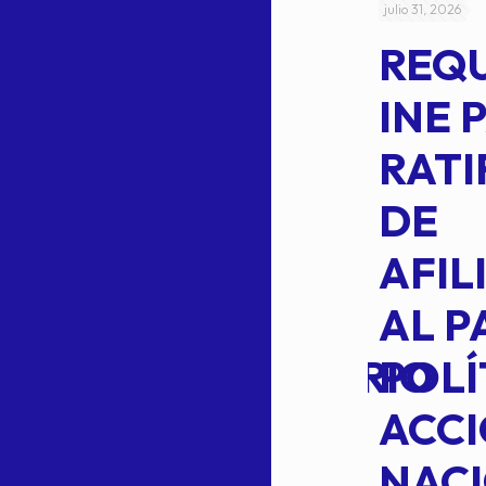
julio 4, 2026
julio 31, 2026
ACUERDO
REQ
CEPE-TAM-
INE 
014-2026
RATI
L
APROBACIÓN
DE
VOTO EN
AFIL
TRANSITO
AL P
EXTRAORDINARIO
POLÍ
ACC
NAC
Read more