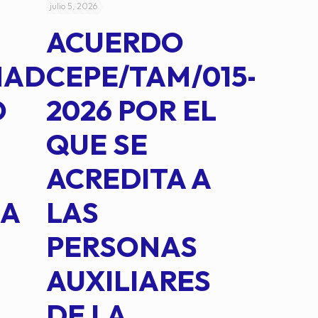
julio 5, 2026
julio 4, 2026
ACUERDO
AC
MAD
CEPE/TAM/015-
CEP
O
2026 POR EL
14B
QUE SE
MED
ACREDITA A
CUA
NA
LAS
SUS
PERSONAS
CO
AUXILIARES
IN
DE LA
2 D