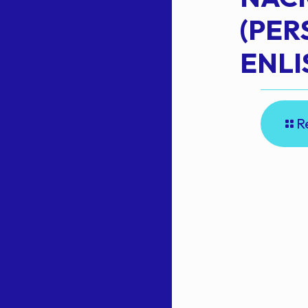
(PE
N
ENLI
R
E
A