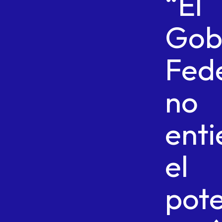
“El
Gob
Fed
no
ent
el
pote