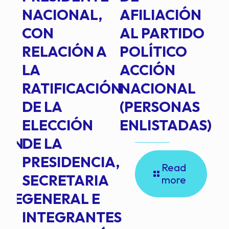
E
NACIONAL,
AFILIACIÓN
O
E
CON
AL PARTIDO
L
RELACIÓN A
POLÍTICO
R
TE
LA
ACCIÓN
RATIFICACIÓN
NACIONAL
DE LA
(PERSONAS
ELECCIÓN
ENLISTADAS)
ION
DE LA
PRESIDENCIA,
Read
SECRETARIA
more
NTE
GENERAL E
INTEGRANTES