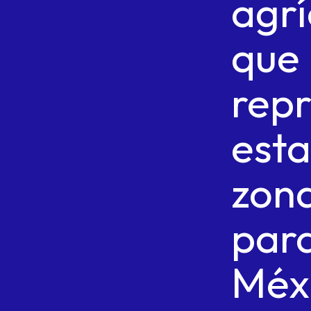
agrí
que
rep
esta
zon
par
Méx