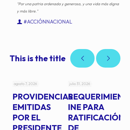
"Por una patria ordenada y generosa, y una vida más digna
y más libre."
#ACCIÓNNACIONAL
This is the title
agosto 7, 2026
julio 31, 2026
jul
PROVIDENCIAS
REQUERIMIENT
J
EMITIDAS
INE PARA
I
POR EL
RATIFICACIÓN
P
PRESIDENTE
DE
P