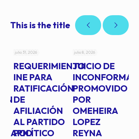
This is the title
julio 31, 2026
julio 8, 2026
jul
REQUERIMIENTO
JUICIO DE
A
-
INE PARA
INCONFORMAD
C
RATIFICACIÓN
PROMOVIDO
2
IÓN
DE
POR
Q
AFILIACIÓN
OMEHEIRA
A
AL PARTIDO
LOPEZ
L
INARIO
POLÍTICO
REYNA
P