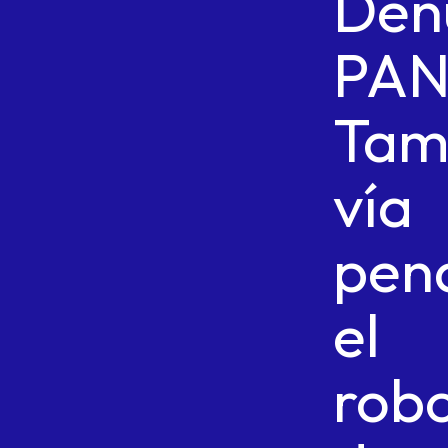
Den
PA
Tam
vía
pen
el
rob