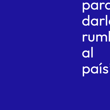
par
darl
rum
al
país