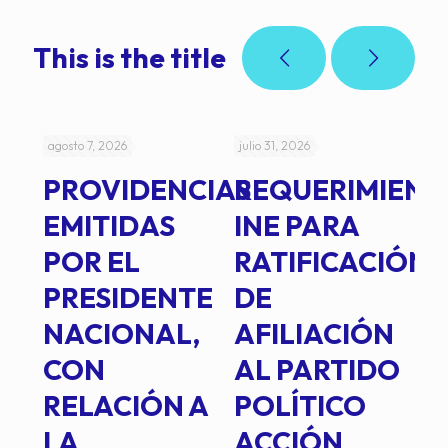
This is the title
agosto 7, 2026
julio 31, 2026
jul
PROVIDENCIAS
REQUERIMIENT
J
EMITIDAS
INE PARA
I
POR EL
RATIFICACIÓN
P
PRESIDENTE
DE
P
E
NACIONAL,
AFILIACIÓN
O
E
CON
AL PARTIDO
L
RELACIÓN A
POLÍTICO
R
TE
LA
ACCIÓN