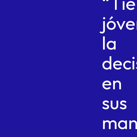
“Ti
jóv
la
deci
en
sus
man