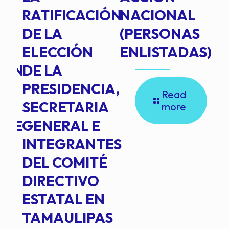
RATIFICACIÓN
NACIONAL
DE LA
(PERSONAS
ELECCIÓN
ENLISTADAS)
ION
DE LA
PRESIDENCIA,
Read
SECRETARIA
more
NTE
GENERAL E
INTEGRANTES
DEL COMITÉ
DIRECTIVO
ESTATAL EN
TAMAULIPAS