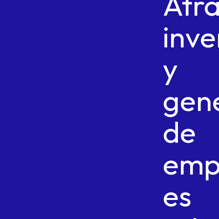
Atr
inve
y
gen
de
emp
es