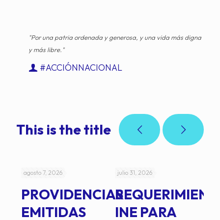
"Por una patria ordenada y generosa, y una vida más digna
y más libre."
#ACCIÓNNACIONAL
This is the title
agosto 7, 2026
julio 31, 2026
jul
PROVIDENCIAS
REQUERIMIENT
J
EMITIDAS
INE PARA
I