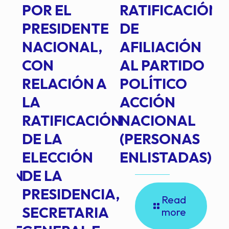
POR EL
RATIFICACIÓN
P
PRESIDENTE
DE
P
E
NACIONAL,
AFILIACIÓN
O
E
CON
AL PARTIDO
L
RELACIÓN A
POLÍTICO
R
TE
LA
ACCIÓN
RATIFICACIÓN
NACIONAL
DE LA
(PERSONAS
ELECCIÓN
ENLISTADAS)
ION
DE LA
PRESIDENCIA,
Read
SECRETARIA
more