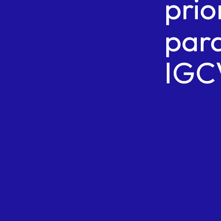
prio
par
IGC