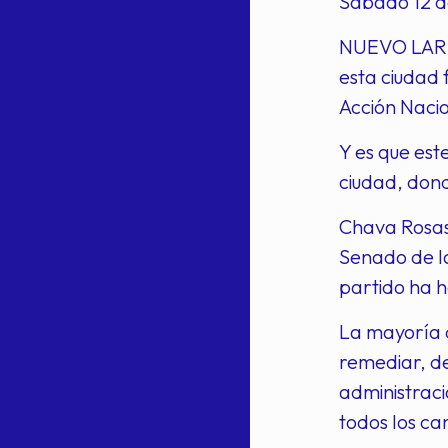
Sábado 12 d
NUEVO LAREDO
esta ciudad 
Acción Nacio
Y es que est
ciudad, dond
Chava Rosas
Senado de la
partido ha h
La mayoría d
remediar, d
administraci
todos los ca