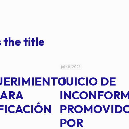
 the title
julio 8, 2026
UERIMIENTO
JUICIO DE
PARA
INCONFOR
FICACIÓN
PROMOVID
POR