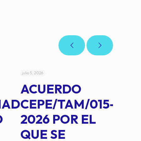
julio 5, 2026
julio 4, 2026
ACUERDO
AC
MAD
CEPE/TAM/015-
CEP
O
2026 POR EL
14B
QUE SE
MED