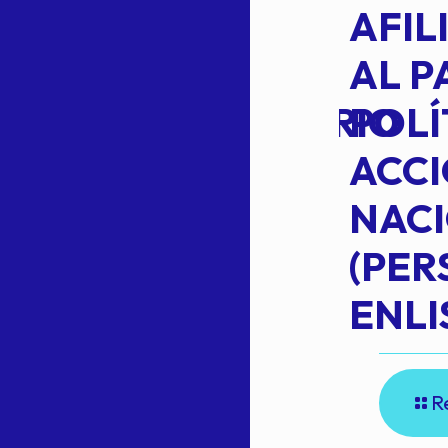
VOTO EN
AFIL
TRANSITO
AL P
EXTRAORDINARIO
POLÍ
ACC
NAC
Read more
(PE
N
ENLI
R