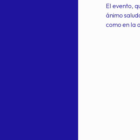
El evento, q
ánimo salud
como en la 