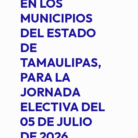
EN LOS
PE
MUNICIPIOS
DE 
DEL ESTADO
PLA
DE
OM
TAMAULIPAS,
LOP
PARA LA
JORNADA
ELECTIVA DEL
05 DE JULIO
DE 2026.