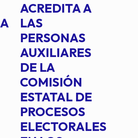
ACREDITA A
CUA
NA
LAS
SUS
PERSONAS
CO
AUXILIARES
IN
DE LA
2 D
COMISIÓN
FO
ESTATAL DE
INT
PROCESOS
DE 
ELECTORALES
COM