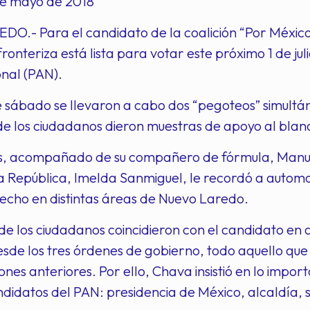
e mayo de 2018
.- Para el candidato de la coalición “Por México 
fronteriza está lista para votar este próximo 1 de ju
nal (PAN).
e sábado se llevaron a cabo dos “pegoteos” simultá
e los ciudadanos dieron muestras de apoyo al blanq
, acompañado de su compañero de fórmula, Manuel 
 República, Imelda Sanmiguel, le recordó a automovi
echo en distintas áreas de Nuevo Laredo.
e los ciudadanos coincidieron con el candidato en
esde los tres órdenes de gobierno, todo aquello q
ones anteriores. Por ello, Chava insistió en lo import
ndidatos del PAN: presidencia de México, alcaldía, 