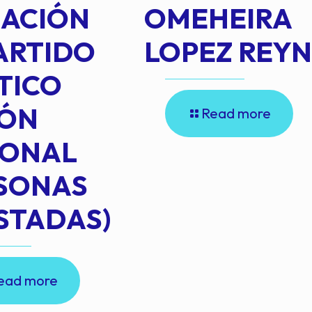
IACIÓN
OMEHEIRA
ARTIDO
LOPEZ REY
TICO
IÓN
Read more
IONAL
RSONAS
STADAS)
ead more