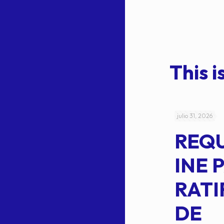
This is
julio 4, 2026
julio 31, 2026
ACUERDO
REQ
CEPE-TAM-
INE 
014-2026
RATI
L
APROBACIÓN
DE