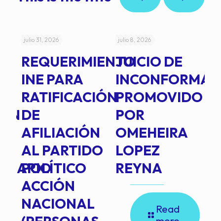
julio 31, 2026
julio 8, 2026
jul
REQUERIMIENTO
JUICIO DE
A
-
INE PARA
INCONFORMAD
C
RATIFICACIÓN
PROMOVIDO
2
IÓN
DE
POR
Q
AFILIACIÓN
OMEHEIRA
A
AL PARTIDO
LOPEZ
L
INARIO
POLÍTICO
REYNA
P
ACCIÓN
A
NACIONAL
D
Read
more