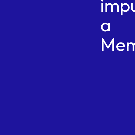
imp
a
Me