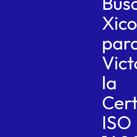
Bus
Xic
par
Vict
la
Cert
ISO