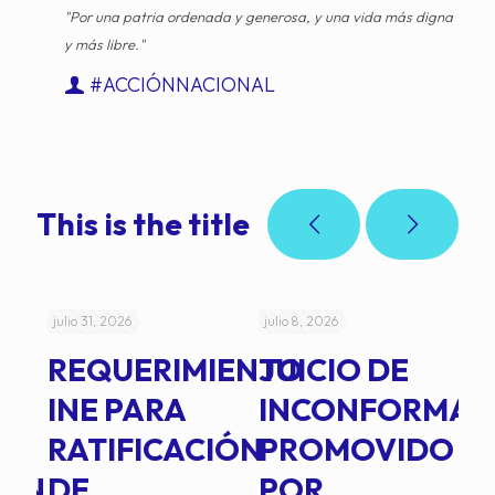
"Por una patria ordenada y generosa, y una vida más digna
y más libre."
#ACCIÓNNACIONAL
This is the title
julio 31, 2026
julio 8, 2026
jul
REQUERIMIENTO
JUICIO DE
A
-
INE PARA
INCONFORMAD
C
RATIFICACIÓN
PROMOVIDO
2
IÓN
DE
POR
Q