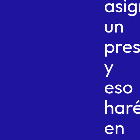
asig
un
pre
y
eso
har
en