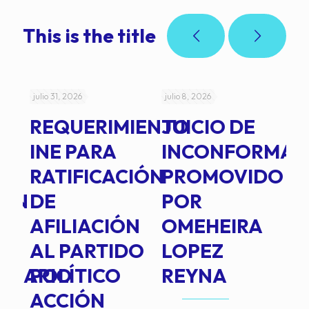
This is the title
julio 31, 2026
julio 8, 2026
jul
REQUERIMIENTO
JUICIO DE
A
-
INE PARA
INCONFORMAD
C
RATIFICACIÓN
PROMOVIDO
2
IÓN
DE
POR
Q
AFILIACIÓN
OMEHEIRA
A
AL PARTIDO
LOPEZ
L
INARIO
POLÍTICO
REYNA
P
ACCIÓN
A