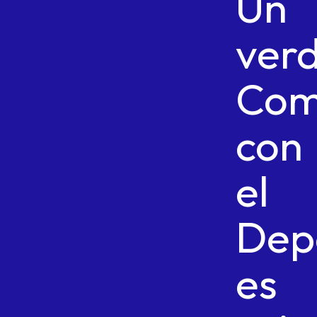
Un
ver
Com
con
el
Dep
es