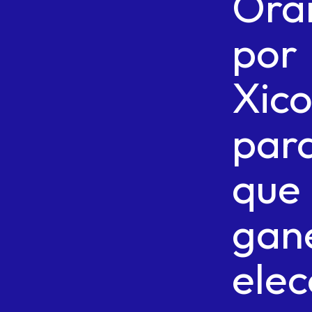
Ora
por
Xic
par
que
gan
elec