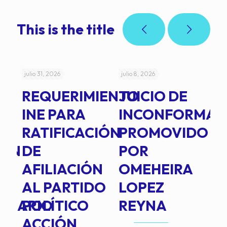
This is the title
julio 31, 2026
julio 8, 2026
jul
REQUERIMIENTO
JUICIO DE
A
-
INE PARA
INCONFORMAD
C
RATIFICACIÓN
PROMOVIDO
2
IÓN
DE
POR
Q
AFILIACIÓN
OMEHEIRA
A
AL PARTIDO
LOPEZ
L
INARIO
POLÍTICO
REYNA
P
ACCIÓN
A