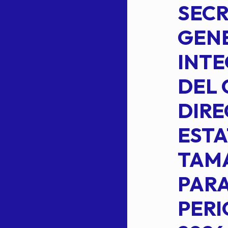
PERMANENTE
SECR
DE LA
GENE
PLANILLA DE
INT
OMEHEIRA
DEL 
,
LOPEZ REYNA
DIRE
ESTA
TAM
Read more
L
PARA
PER