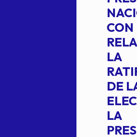
CUAL SE
NACI
SUSTITUYE
CON
COMO
RELA
INTEGRANTE
LA
2 DE LA
RATI
FORMULA DE
DE L
INTEGRACION
ELEC
DE LA
LA
S
COMISION
PRES