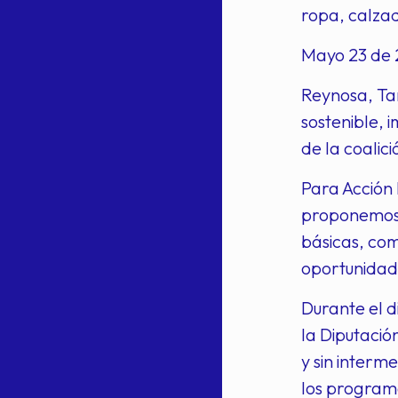
ropa, calzad
Mayo 23 de 
Reynosa, Tam
sostenible, 
de la coalic
Para Acción 
proponemos e
básicas, com
oportunidade
Durante el d
la Diputació
y sin interme
los programa