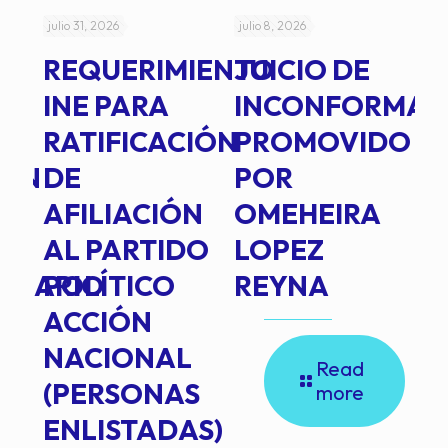
julio 31, 2026
julio 8, 2026
jul
REQUERIMIENTO
JUICIO DE
A
-
INE PARA
INCONFORMAD
C
RATIFICACIÓN
PROMOVIDO
2
IÓN
DE
POR
Q
AFILIACIÓN
OMEHEIRA
A
AL PARTIDO
LOPEZ
L
INARIO
POLÍTICO
REYNA
P
ACCIÓN
A
NACIONAL
D
Read
(PERSONAS
C
more
ENLISTADAS)
E