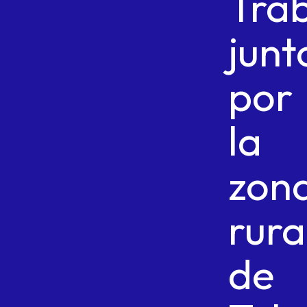
Tra
junt
por
la
zon
rura
de