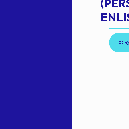
(PE
N
ENLI
R
E
A