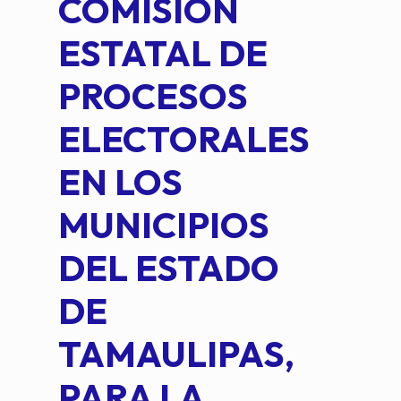
COMISIÓN
FO
ESTATAL DE
INT
PROCESOS
DE 
ELECTORALES
COM
EN LOS
PE
MUNICIPIOS
DE 
DEL ESTADO
PLA
DE
OM
TAMAULIPAS,
LOP
PARA LA