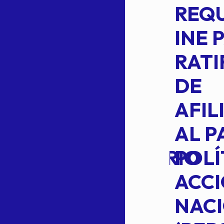
ACUERDO
REQ
CEPE-TAM-
INE 
014-2026
RATI
L
APROBACIÓN
DE
VOTO EN
AFIL
TRANSITO
AL P
EXTRAORDINARIO
POLÍ
ACC
NAC
Read more