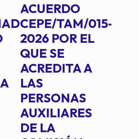
ACUERDO
AC
MAD
CEPE/TAM/015-
CEP
O
2026 POR EL
14B
QUE SE
MED
ACREDITA A
CUA
NA
LAS
SUS
PERSONAS
CO
AUXILIARES
IN
DE LA
2 D