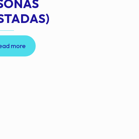
RSONAS
STADAS)
ead more