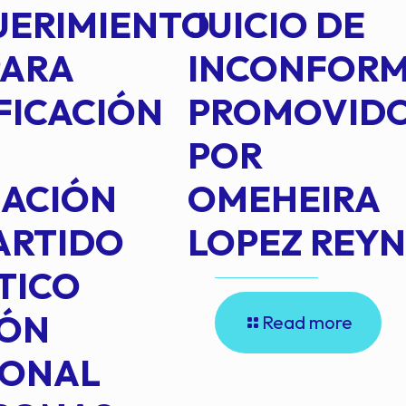
UERIMIENTO
JUICIO DE
PARA
INCONFOR
FICACIÓN
PROMOVID
POR
IACIÓN
OMEHEIRA
ARTIDO
LOPEZ REY
TICO
IÓN
Read more
IONAL