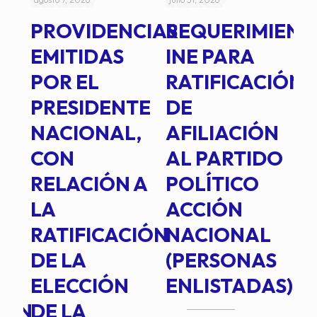
PROVIDENCIAS
REQUERIMIENT
J
EMITIDAS
INE PARA
I
POR EL
RATIFICACIÓN
P
PRESIDENTE
DE
P
E
NACIONAL,
AFILIACIÓN
O
E
CON
AL PARTIDO
L
RELACIÓN A
POLÍTICO
R
TE
LA
ACCIÓN
RATIFICACIÓN
NACIONAL
DE LA
(PERSONAS
ELECCIÓN
ENLISTADAS)
ION
DE LA