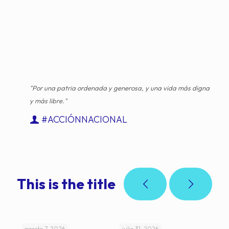
"Por una patria ordenada y generosa, y una vida más digna
y más libre."
#ACCIÓNNACIONAL
This is the title
agosto 7, 2026
julio 31, 2026
jul