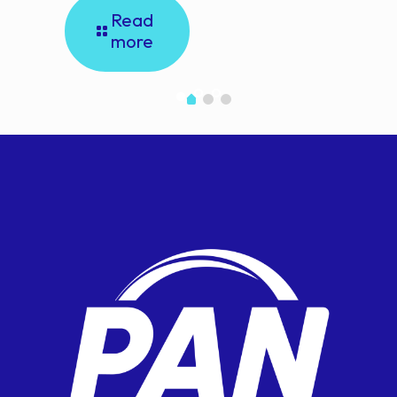
Read
more