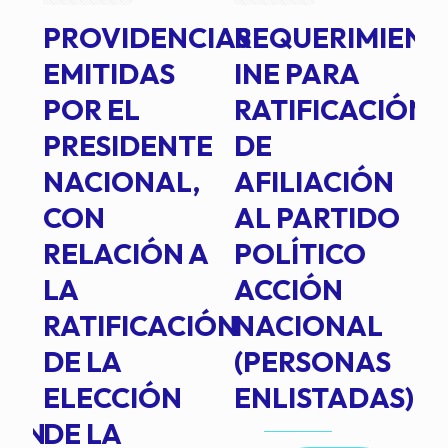
PROVIDENCIAS
REQUERIMIENT
J
EMITIDAS
INE PARA
I
POR EL
RATIFICACIÓN
P
PRESIDENTE
DE
P
E
NACIONAL,
AFILIACIÓN
O
E
CON
AL PARTIDO
L
RELACIÓN A
POLÍTICO
R
TE
LA
ACCIÓN
RATIFICACIÓN
NACIONAL
DE LA
(PERSONAS
ELECCIÓN
ENLISTADAS)
ION
DE LA