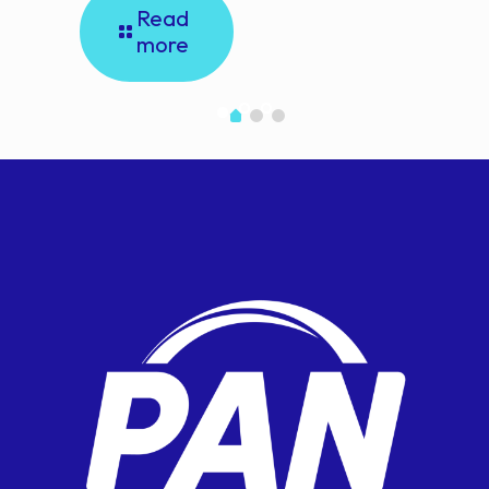
Read
more