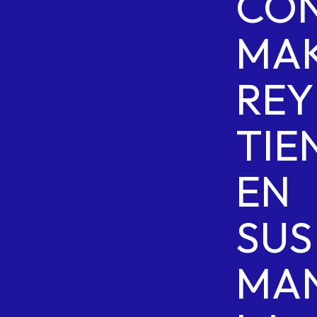
CO
MAK
RE
TIE
EN
SUS
MA