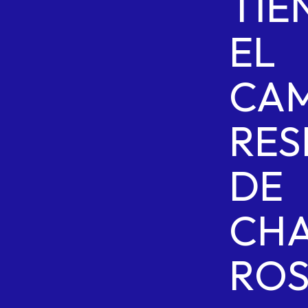
TIE
EL
CA
RES
DE
CH
ROS