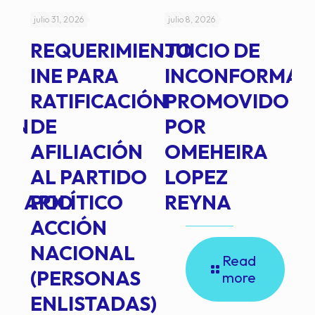
julio 31, 2026
julio 8, 2026
jul
REQUERIMIENTO
JUICIO DE
A
-
INE PARA
INCONFORMAD
C
RATIFICACIÓN
PROMOVIDO
2
IÓN
DE
POR
Q
AFILIACIÓN
OMEHEIRA
A
AL PARTIDO
LOPEZ
L
INARIO
POLÍTICO
REYNA
P
ACCIÓN
A
NACIONAL
D
Read
(PERSONAS
C
more
ENLISTADAS)
E