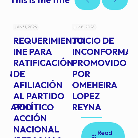
julio 31, 2026
julio 8, 2026
jul
REQUERIMIENTO
JUICIO DE
A
-
INE PARA
INCONFORMAD
C
RATIFICACIÓN
PROMOVIDO
2
IÓN
DE
POR
Q
AFILIACIÓN
OMEHEIRA
A
AL PARTIDO
LOPEZ
L
INARIO
POLÍTICO
REYNA
P
ACCIÓN
A
NACIONAL
D
Read