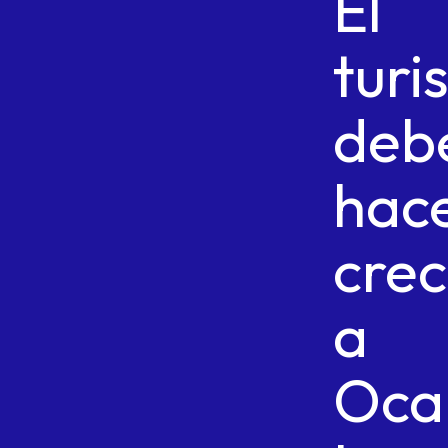
El
turi
deb
hac
crec
a
Oca