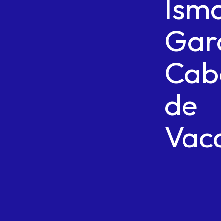
Ism
Gar
Cab
de
Vac