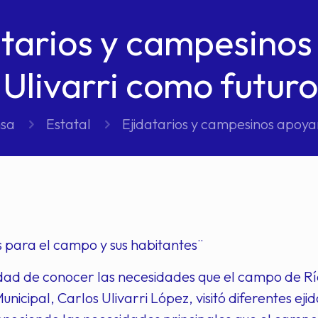
atarios y campesinos
Ulivarri como futur
nsa
Estatal
Ejidatarios y campesinos apoyan
 para el campo y sus habitantes¨
idad de conocer las necesidades que el campo de Rí
unicipal, Carlos Ulivarri López, visitó diferentes e