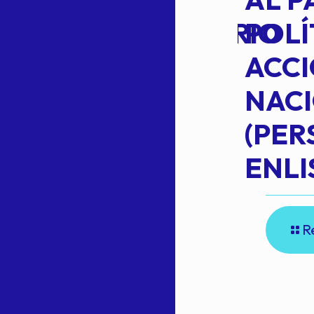
EXTRAORDINARIO
POLÍ
ACC
NAC
Read more
(PE
N
ENLI
R
E