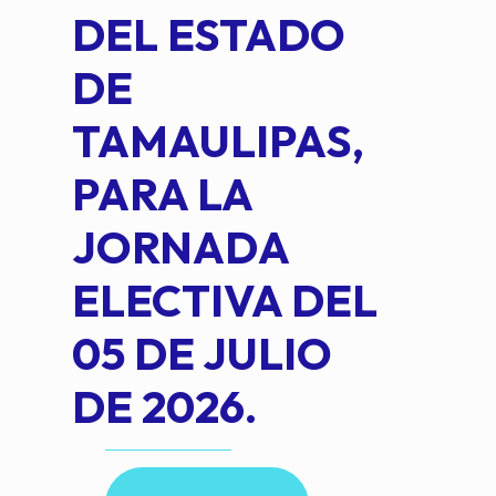
DEL ESTADO
PLA
DE
OM
TAMAULIPAS,
LOP
PARA LA
JORNADA
ELECTIVA DEL
05 DE JULIO
DE 2026.