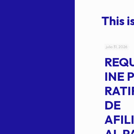
This is
julio 4, 2026
julio 31, 2026
ACUERDO
REQ
CEPE-TAM-
INE 
014-2026
RATI
L
APROBACIÓN
DE
VOTO EN
AFIL
TRANSITO
AL P