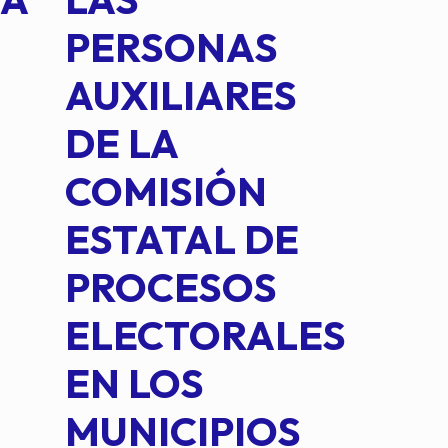
PERSONAS
CO
AUXILIARES
IN
DE LA
2 D
COMISIÓN
FO
ESTATAL DE
INT
PROCESOS
DE 
ELECTORALES
COM
EN LOS
PE
MUNICIPIOS
DE 