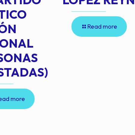
TICO
IÓN
Read more
IONAL
RSONAS
STADAS)
ead more