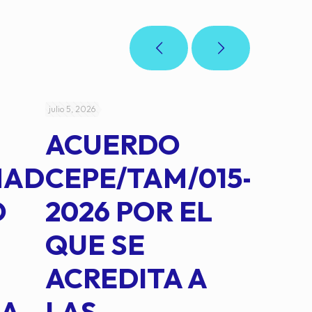
julio 5, 2026
julio 4, 2026
ACUERDO
AC
MAD
CEPE/TAM/015-
CEP
O
2026 POR EL
14B
QUE SE
MED
ACREDITA A
CUA
NA
LAS
SUS