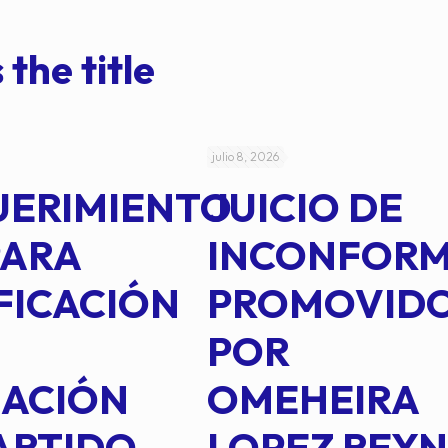
 the title
julio 8, 2026
UERIMIENTO
JUICIO DE
PARA
INCONFOR
FICACIÓN
PROMOVID
POR
IACIÓN
OMEHEIRA
ARTIDO
LOPEZ REY