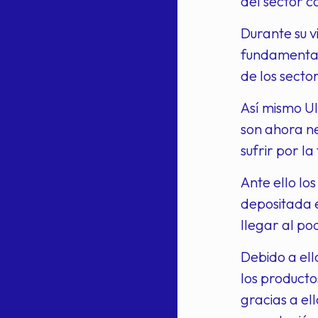
del sector c
Durante su v
fundamentale
de los secto
Así mismo Ul
son ahora n
sufrir por l
Ante ello lo
depositada e
llegar al po
Debido a ell
los producto
gracias a el