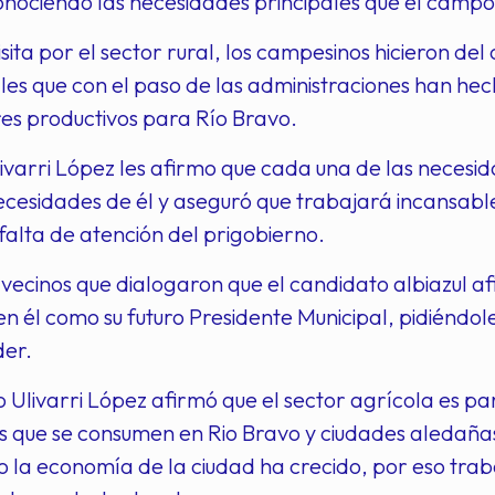
onociendo las necesidades principales que el campo
isita por el sector rural, los campesinos hicieron de
s que con el paso de las administraciones han hec
res productivos para Río Bravo.
ivarri López les afirmo que cada una de las necesi
ecesidades de él y aseguró que trabajará incansab
a falta de atención del prigobierno.
s vecinos que dialogaron que el candidato albiazul a
n él como su futuro Presidente Municipal, pidiéndol
der.
o Ulivarri López afirmó que el sector agrícola es 
s que se consumen en Rio Bravo y ciudades aledañas
lo la economía de la ciudad ha crecido, por eso tra