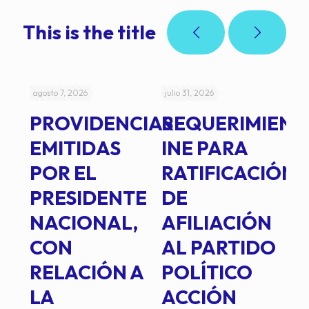
This is the title
agosto 7, 2026
julio 31, 2026
jul
PROVIDENCIAS
REQUERIMIENT
J
EMITIDAS
INE PARA
I
POR EL
RATIFICACIÓN
P
PRESIDENTE
DE
P
E
NACIONAL,
AFILIACIÓN
O
E
CON
AL PARTIDO
L
RELACIÓN A
POLÍTICO
R
TE
LA
ACCIÓN