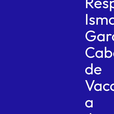
Res
Ism
Gar
Cab
de
Vac
a