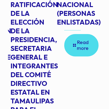
RATIFICACIÓN
NACIONAL
DE LA
(PERSONAS
ELECCIÓN
ENLISTADAS)
ION
DE LA
PRESIDENCIA,
Read
SECRETARIA
more
NTE
GENERAL E
INTEGRANTES
DEL COMITÉ
DIRECTIVO
ESTATAL EN
TAMAULIPAS