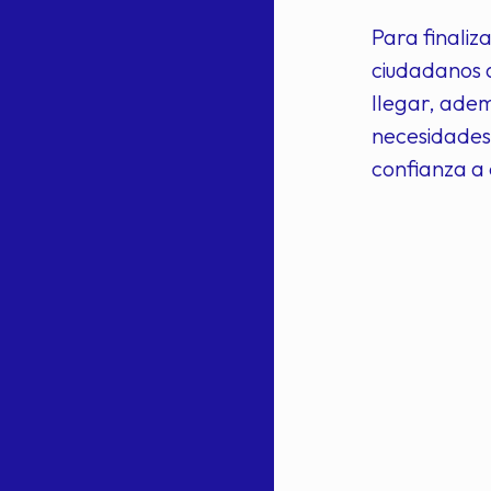
Para finaliz
ciudadanos q
llegar, adem
necesidades 
confianza a é