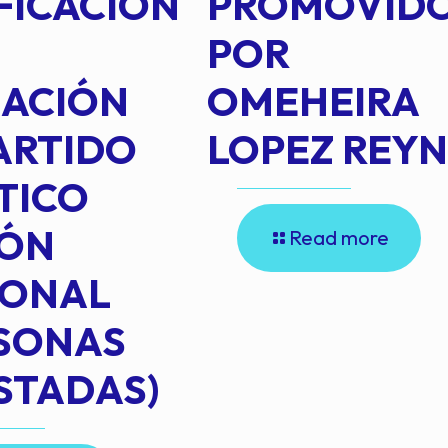
FICACIÓN
PROMOVID
POR
IACIÓN
OMEHEIRA
ARTIDO
LOPEZ REY
TICO
IÓN
Read more
IONAL
RSONAS
STADAS)