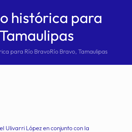
 histórica para
 Tamaulipas
rica para Río BravoRío Bravo, Tamaulipas
el Ulivarri López en conjunto con la