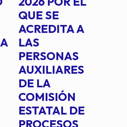
O
2026 POR EL
14B
QUE SE
MED
ACREDITA A
CUA
NA
LAS
SUS
PERSONAS
CO
AUXILIARES
IN
DE LA
2 D
COMISIÓN
FO
ESTATAL DE
INT
PROCESOS
DE 