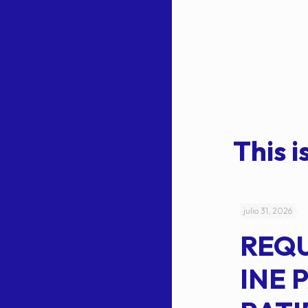
This is
julio 4, 2026
julio 31, 2026
ACUERDO
REQ
CEPE-TAM-
INE 