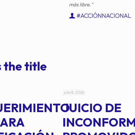
más libre."
#ACCIÓNNACIONAL
 the title
julio 8, 2026
UERIMIENTO
JUICIO DE
PARA
INCONFOR