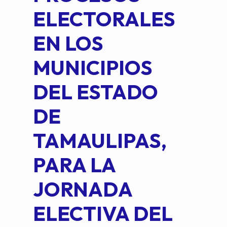
ELECTORALES
COM
EN LOS
PE
MUNICIPIOS
DE 
DEL ESTADO
PLA
DE
OM
TAMAULIPAS,
LOP
PARA LA
JORNADA
ELECTIVA DEL