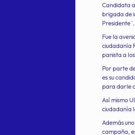
Candidata a 
brigada de 
Presidente¨.
Fue la aveni
ciudadanía 
panista a lo
Por parte d
es su candid
para darle a
Así mismo U
ciudadanía l
Además uno a
campaña, esc