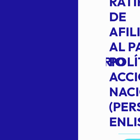
014-2026
RATI
L
APROBACIÓN
DE
VOTO EN
AFIL
TRANSITO
AL P
EXTRAORDINARIO
POLÍ
ACC
NAC
Read more
(PE
N
ENLI