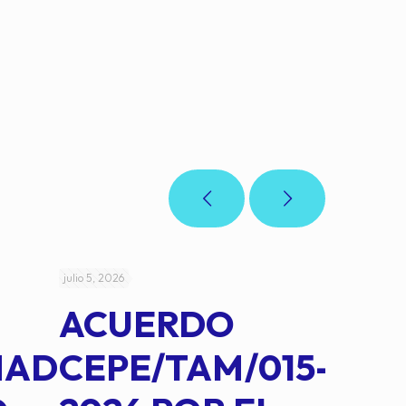
julio 5, 2026
julio 4, 2026
ACUERDO
AC
MAD
CEPE/TAM/015-
CEP