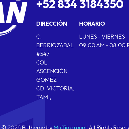
+52 834 3184350
DIRECCIÓN
HORARIO
C.
LUNES - VIERNES
BERRIOZABAL
09:00 AM - 08:00
#547
COL.
ASCENCIÓN
GÓMEZ
CD. VICTORIA,
TAM.,
© 2026 Betheme by
Muffin group
| All Rights Rese