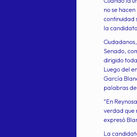
Cuando la un
no se hacen 
continuidad 
la candidat
Ciudadanos, 
Senado, como
dirigido toda
Luego del em
García Blanc
palabras de 
“En Reynosa 
verdad que n
expresó Bla
La candidata