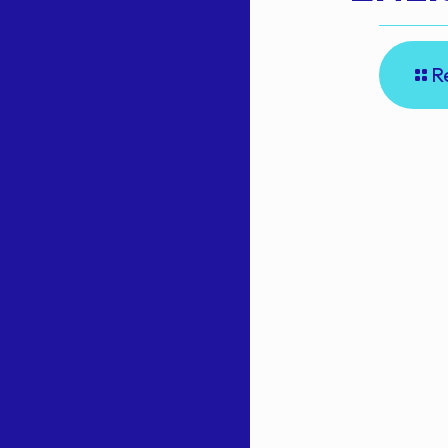
R
E
A