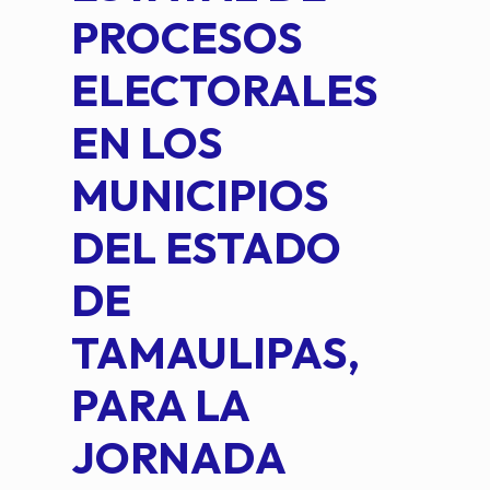
PROCESOS
DE 
ELECTORALES
COM
EN LOS
PE
MUNICIPIOS
DE 
DEL ESTADO
PLA
DE
OM
TAMAULIPAS,
LOP
PARA LA
JORNADA