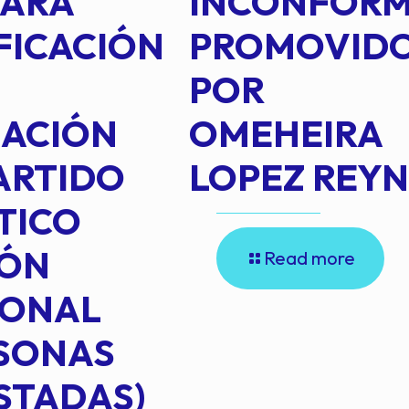
PARA
INCONFOR
FICACIÓN
PROMOVID
POR
IACIÓN
OMEHEIRA
ARTIDO
LOPEZ REY
TICO
IÓN
Read more
IONAL
RSONAS
STADAS)