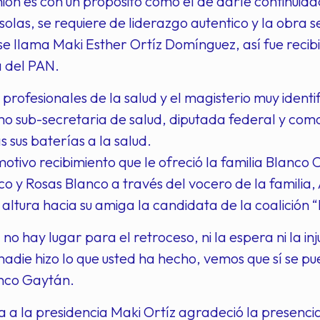
ión es con un propósito como el de darle continuida
solas, se requiere de liderazgo autentico y la obra 
se llama Maki Esther Ortíz Domínguez, así fue recib
a del PAN.
profesionales de la salud y el magisterio muy identi
 sub-secretaria de salud, diputada federal y como
s sus baterías a la salud.
otivo recibimiento que le ofreció la familia Blanco
o y Rosas Blanco a través del vocero de la familia
altura hacia su amiga la candidata de la coalición 
no hay lugar para el retroceso, ni la espera ni la in
adie hizo lo que usted ha hecho, vemos que sí se 
nco Gaytán.
 a la presidencia Maki Ortíz agradeció la presencia 