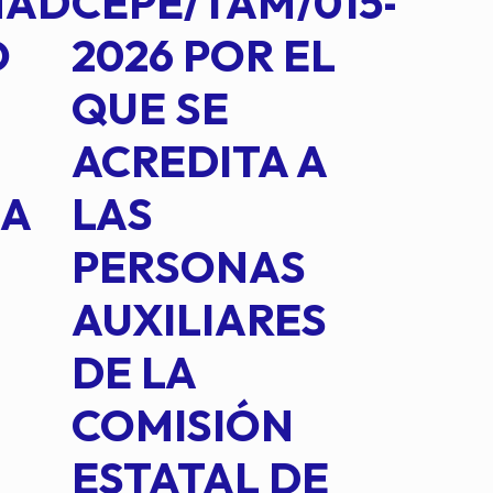
MAD
CEPE/TAM/015-
CEP
O
2026 POR EL
14B
QUE SE
MED
ACREDITA A
CUA
NA
LAS
SUS
PERSONAS
CO
AUXILIARES
IN
DE LA
2 D
COMISIÓN
FO
ESTATAL DE
INT