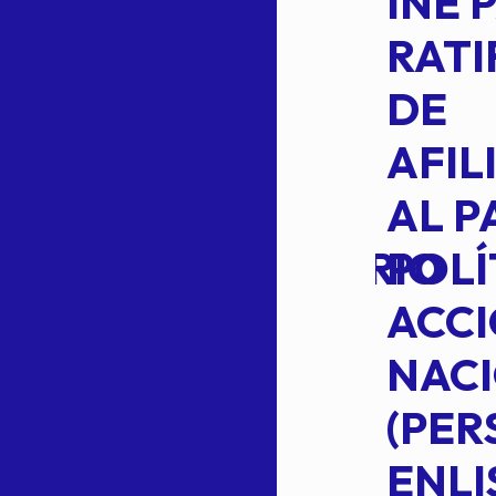
CEPE-TAM-
INE 
014-2026
RATI
L
APROBACIÓN
DE
VOTO EN
AFIL
TRANSITO
AL P
EXTRAORDINARIO
POLÍ
ACC
NAC
Read more
(PE
N
ENLI