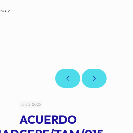
gna y
julio 5, 2026
julio 4, 2026
ACUERDO
AC