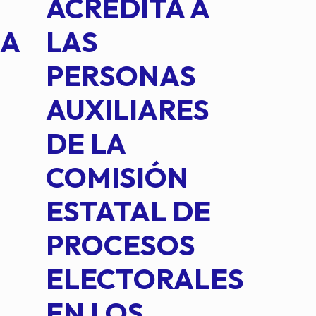
ACREDITA A
CUA
NA
LAS
SUS
PERSONAS
CO
AUXILIARES
IN
DE LA
2 D
COMISIÓN
FO
ESTATAL DE
INT
PROCESOS
DE 
ELECTORALES
COM
EN LOS
PE