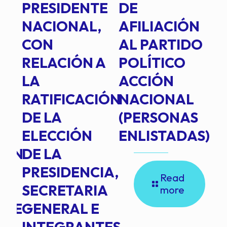
PRESIDENTE
DE
P
E
NACIONAL,
AFILIACIÓN
O
E
CON
AL PARTIDO
L
RELACIÓN A
POLÍTICO
R
TE
LA
ACCIÓN
RATIFICACIÓN
NACIONAL
DE LA
(PERSONAS
ELECCIÓN
ENLISTADAS)
ION
DE LA
PRESIDENCIA,
Read
SECRETARIA
more
NTE
GENERAL E
INTEGRANTES