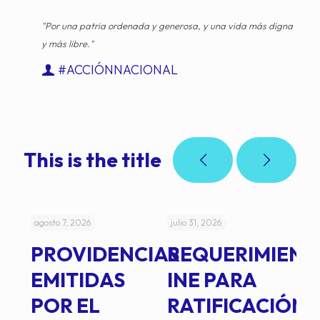
"Por una patria ordenada y generosa, y una vida más digna
y más libre."
#ACCIÓNNACIONAL
This is the title
agosto 7, 2026
julio 31, 2026
jul
PROVIDENCIAS
REQUERIMIENT
J
EMITIDAS
INE PARA
I
POR EL
RATIFICACIÓN
P