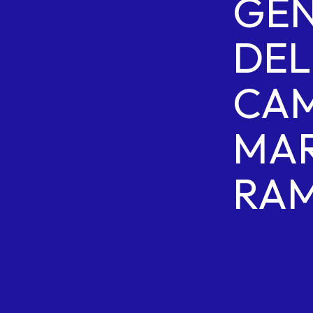
GE
DEL
CA
MA
RA