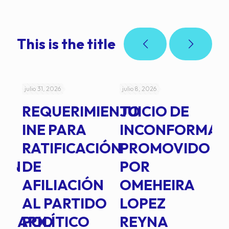
This is the title
julio 31, 2026
julio 8, 2026
jul
REQUERIMIENTO
JUICIO DE
A
-
INE PARA
INCONFORMAD
C
RATIFICACIÓN
PROMOVIDO
2
IÓN
DE
POR
Q
AFILIACIÓN
OMEHEIRA
A
AL PARTIDO
LOPEZ
L
INARIO
POLÍTICO
REYNA
P