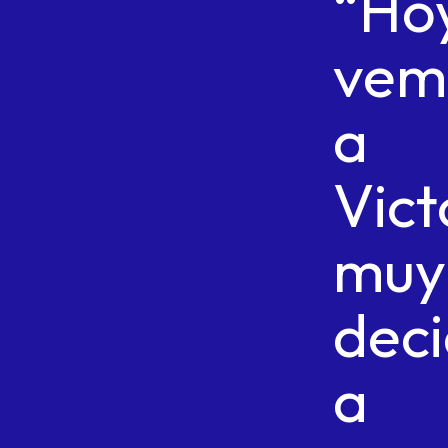
“Ho
vem
a
Vict
muy
deci
a