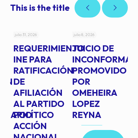
This is the title
julio 31, 2026
julio 8, 2026
jul
REQUERIMIENTO
JUICIO DE
A
-
INE PARA
INCONFORMAD
C
RATIFICACIÓN
PROMOVIDO
2
IÓN
DE
POR
Q
AFILIACIÓN
OMEHEIRA
A
AL PARTIDO
LOPEZ
L
INARIO
POLÍTICO
REYNA
P
ACCIÓN
A
NACIONAL
D