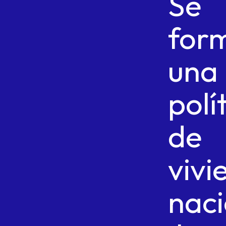
Se
for
una
polí
de
vivi
naci