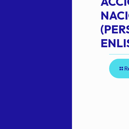
ACC
NAC
Read more
(PE
N
ENLI
R
E