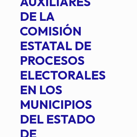
AUXILIARES
IN
DE LA
2 D
COMISIÓN
FO
ESTATAL DE
INT
PROCESOS
DE 
ELECTORALES
COM
EN LOS
PE
MUNICIPIOS
DE 
DEL ESTADO
PLA
DE
OM