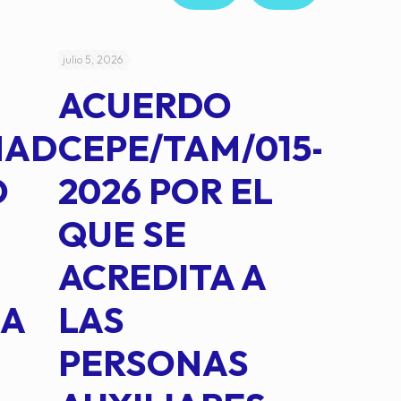
julio 5, 2026
julio 4, 2026
ACUERDO
AC
MAD
CEPE/TAM/015-
CEP
O
2026 POR EL
14B
QUE SE
MED
ACREDITA A
CUA
NA
LAS
SUS
PERSONAS
CO