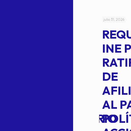
julio 4, 2026
julio 31, 2026
ACUERDO
REQ
CEPE-TAM-
INE 
014-2026
RATI
L
APROBACIÓN
DE
VOTO EN
AFIL
TRANSITO
AL P
EXTRAORDINARIO
POLÍ