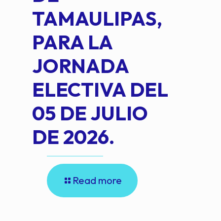
TAMAULIPAS,
LOP
PARA LA
JORNADA
ELECTIVA DEL
05 DE JULIO
DE 2026.
Read more