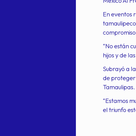
México Al Fr
En eventos r
tamaulipecos
compromiso 
“No están cu
hijos y de l
Subrayó a la
de proteger
Tamaulipas.
“Estamos muy
el triunfo est