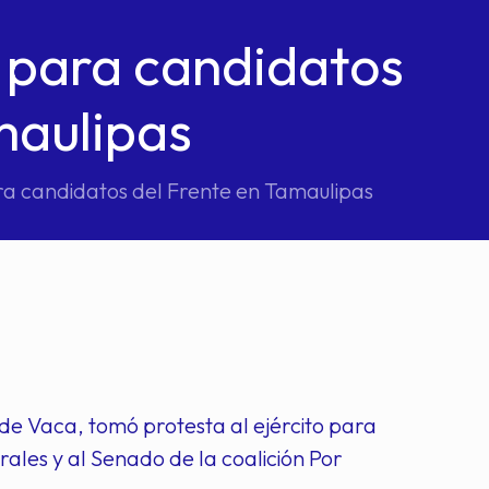
o para candidatos
maulipas
ra candidatos del Frente en Tamaulipas
e Vaca, tomó protesta al ejército para
ales y al Senado de la coalición Por