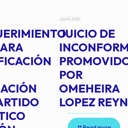
julio 8, 2026
UERIMIENTO
JUICIO DE
PARA
INCONFOR
FICACIÓN
PROMOVID
POR
IACIÓN
OMEHEIRA
ARTIDO
LOPEZ REY
TICO
Read more