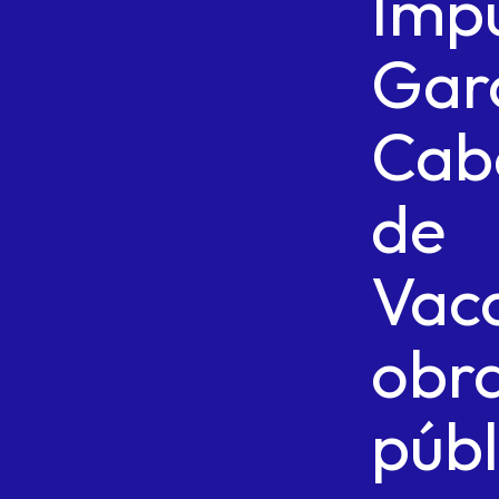
Imp
Gar
Cab
de
Vac
obr
públ