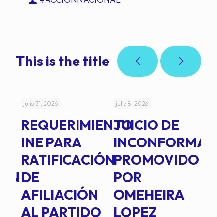
This is the title
julio 31, 2026
julio 8, 2026
jul
REQUERIMIENTO
JUICIO DE
A
-
INE PARA
INCONFORMAD
C
RATIFICACIÓN
PROMOVIDO
2
IÓN
DE
POR
Q
AFILIACIÓN
OMEHEIRA
A
AL PARTIDO
LOPEZ
L