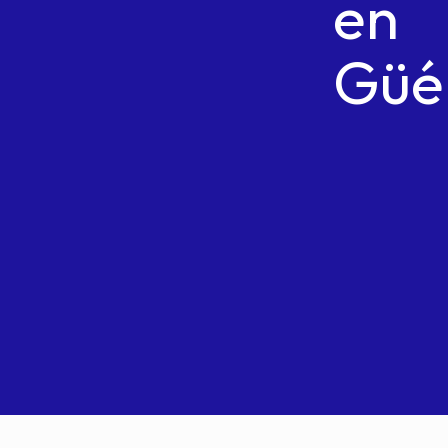
en
Güé