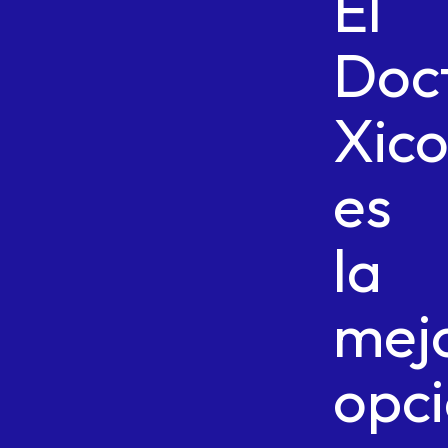
El
Doc
Xic
es
la
mej
opc