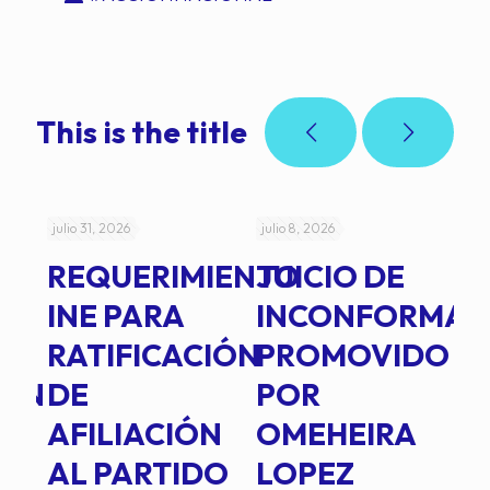
This is the title
julio 31, 2026
julio 8, 2026
jul
REQUERIMIENTO
JUICIO DE
A
-
INE PARA
INCONFORMAD
C
RATIFICACIÓN
PROMOVIDO
2
IÓN
DE
POR
Q
AFILIACIÓN
OMEHEIRA
A
AL PARTIDO
LOPEZ
L