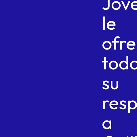
Jóv
le
ofr
tod
su
res
a