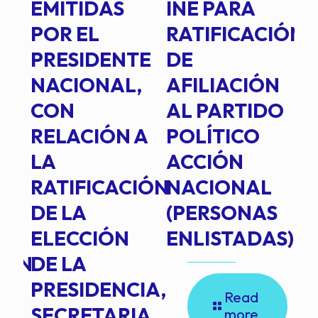
EMITIDAS
INE PARA
I
POR EL
RATIFICACIÓN
P
PRESIDENTE
DE
P
E
NACIONAL,
AFILIACIÓN
O
E
CON
AL PARTIDO
L
RELACIÓN A
POLÍTICO
R
TE
LA
ACCIÓN
RATIFICACIÓN
NACIONAL
DE LA
(PERSONAS
ELECCIÓN
ENLISTADAS)
ION
DE LA
PRESIDENCIA,
Read
SECRETARIA
more