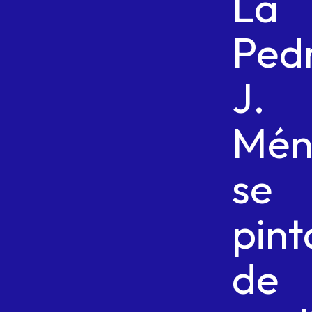
La
Ped
J.
Mén
se
pint
de