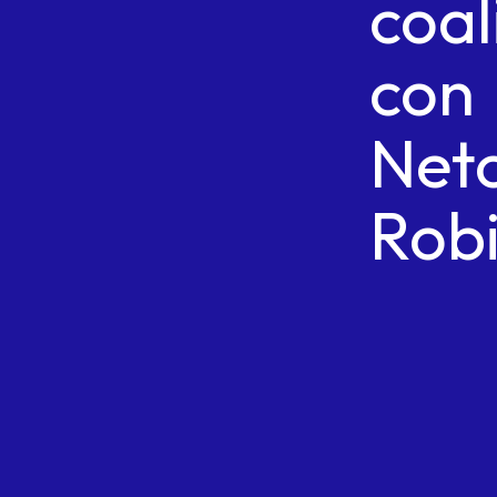
coal
con
Net
Rob