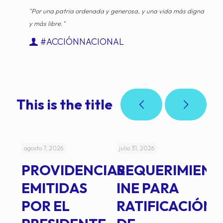
"Por una patria ordenada y generosa, y una vida más digna
y más libre."
#ACCIÓNNACIONAL
This is the title
agosto 7, 2026
julio 31, 2026
jul
PROVIDENCIAS
REQUERIMIENT
J
EMITIDAS
INE PARA
I
POR EL
RATIFICACIÓN
P