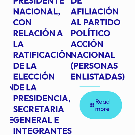
PRESIDENTE
DE
P
E
NACIONAL,
AFILIACIÓN
O
E
CON
AL PARTIDO
L
RELACIÓN A
POLÍTICO
R
TE
LA
ACCIÓN
RATIFICACIÓN
NACIONAL
DE LA
(PERSONAS
ELECCIÓN
ENLISTADAS)
ION
DE LA
PRESIDENCIA,
Read
SECRETARIA
more
NTE
GENERAL E
INTEGRANTES