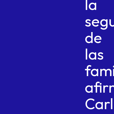
la
seg
de
las
fami
afi
Car